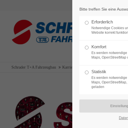
Bitte treffen Sie eine Ausw
Login
Support
Erforderlich
Notwendige Cookies un
Benutzername
Lorem ipsum dolor sit amet:
Website korrekt funktion
Komfort
Es werden notwendige 
24h
Maps, OpenStreetMap 
Passwort
/ 365da
Schrader T+A Fahrzeugbau
Karriere by Schrader
Studenten & Pr
Statistik
Es werden notwendige 
Maps, OpenStreetMap, 
geladen
Anmelden
We offer support for our
customers
Mon - Fri 8:00am - 5:00pm
Register
|
Lost your password?
(GMT +1)
Date