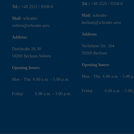
Tel.:
+49 2521 / 9358-0
Tel.:
+49 2521 / 8508-0
Mail:
schrader-
Mail:
schrader-
beckum@schrader.aero
vellern@schrader.aero
Address:
Address:
Vorhelmer-Str. 164
Dorfstraße 26-30
59269 Beckum
59269 Beckum-Vellern
Opening hours:
Opening hours:
Mon - Thu: 6.00 a.m. - 5.00 p
Mon - Thu: 6.00 a.m. - 5.00 p.m.
Friday: 6.00 a.m. - 5.00 
Friday: 6.00 a.m. - 3.00 p.m.