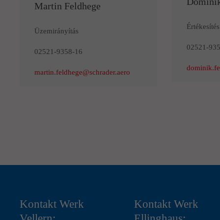
Dominik
Martin Feldhege
Értékesítés
Üzemirányítás
02521-935
02521-9358-16
dominik.fe
martin.feldhege@schrader.aero
Kontakt Werk
Kontakt Werk
Vellern:
Ellinghaus: