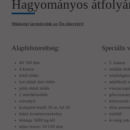
Hagyományos átfolyám
Minőségi járműveink az Ön sikeréért!
Alapfelszereltség:
Speciális 
40 700 liter
5. kamra
4 kamra
radiális do
felső töltés
minőségbizt
bal oldali alsó töltés
adalékoló 
jobb oldali ürítés
visszacsapó
2 mérőkészülék
gőzvisszan
szivattyú
környezeti 
komplett tömlő 30 m, hd 50
dóm-perem
hátsó konténerszekrény
öntöltő
tömege 5680 kg-tól
és még sok
teljes hossz: 10 530 mm