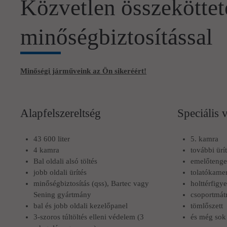
Közvetlen összeköttet
minőségbiztosítással
Minőségi járműveink az Ön sikeréért!
Alapfelszereltség
Speciális 
43 600 liter
5. kamra
4 kamra
további ürí
Bal oldali alsó töltés
emelőtenge
jobb oldali ürítés
tolatókame
minőségbiztosítás (qss), Bartec vagy
holttérfigy
Sening gyártmány
csoportmát
bal és jobb oldali kezelőpanel
tömlőszett
3-szoros túltöltés elleni védelem (3
és még sok