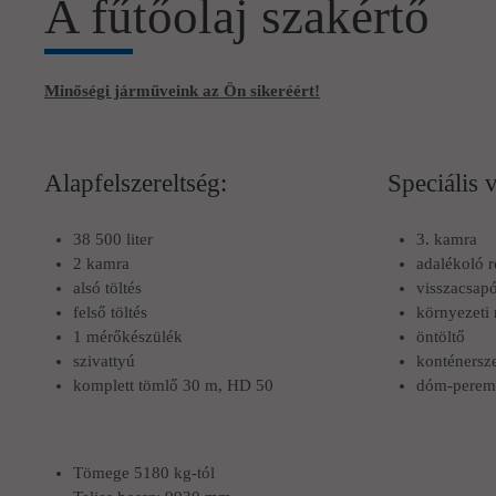
A fűtőolaj szakértő
Minőségi járműveink az Ön sikeréért!
Alapfelszereltség:
Speciális 
38 500 liter
3. kamra
2 kamra
adalékoló 
alsó töltés
visszacsapó
felső töltés
környezeti 
1 mérőkészülék
öntöltő
szivattyú
konténersz
komplett tömlő 30 m, HD 50
dóm-perem
Tömege 5180 kg-tól