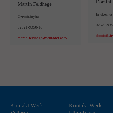
Dominik
Martin Feldhege
Értékesítés
Üzemirányítás
02521-935
02521-9358-16
dominik.fe
martin.feldhege@schrader.aero
Kontakt Werk
Kontakt Werk
Vellern:
Ellinghaus: