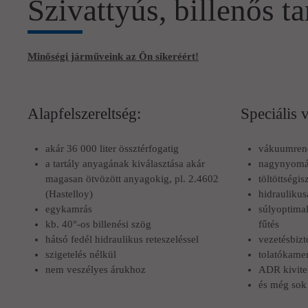
Szivattyús, billenős t
Minőségi járműveink az Ön sikeréért!
Alapfelszereltség:
Speciális 
akár 36 000 liter össztérfogatig
vákuumren
a tartály anyagának kiválasztása akár
nagynyomá
magasan ötvözött anyagokig, pl. 2.4602
töltöttségis
(Hastelloy)
hidraulikusa
egykamrás
súlyoptimal
kb. 40°-os billenési szög
fűtés
hátsó fedél hidraulikus reteszeléssel
vezetésbizt
szigetelés nélkül
tolatókame
nem veszélyes árukhoz
ADR kivite
és még sok