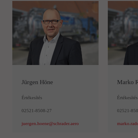
Jürgen Höne
Marko 
Értékesítés
Értékesítés
02521-8508-27
02521-850
juergen.hoene@schrader.aero
marko.rad