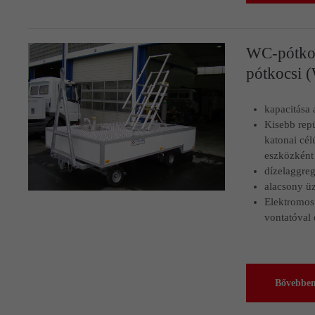
WC-pótkocs
pótkocsi 
kapacitása 
Kisebb repü
katonai cél
eszközként
dízelaggreg
alacsony üz
Elektromos
vontatóval 
Bővebbe