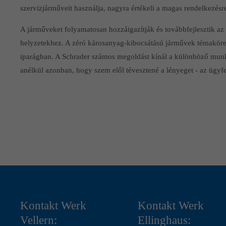
szervizjárműveit használja, nagyra értékeli a magas rendelkezésre
A járműveket folyamatosan hozzáigazítják és továbbfejlesztik az
helyzetekhez. A zéró károsanyag-kibocsátású járművek témaköre
iparágban. A Schrader számos megoldást kínál a különböző mu
anélkül azonban, hogy szem elől tévesztené a lényeget - az ügyfe
Kontakt Werk
Kontakt Werk
Vellern:
Ellinghaus: