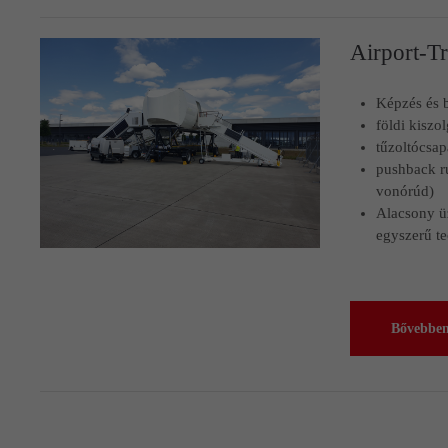
Airport-T
Képzés és 
földi kiszo
tűzoltócsap
pushback r
vonórúd)
Alacsony üz
egyszerű t
Bővebbe