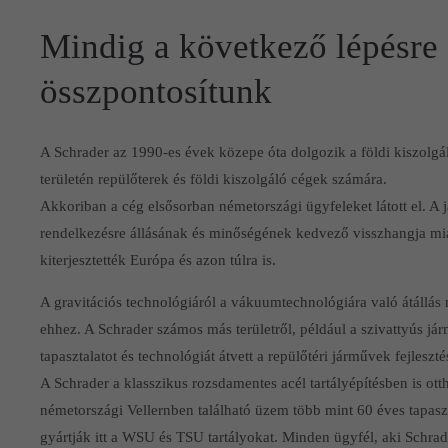
Mindig a következő lépésre
összpontosítunk
A Schrader az 1990-es évek közepe óta dolgozik a földi kiszolg
területén repülőterek és földi kiszolgáló cégek számára.
Akkoriban a cég elsősorban németországi ügyfeleket látott el. 
rendelkezésre állásának és minőségének kedvező visszhangja mia
kiterjesztették Európa és azon túlra is.
A gravitációs technológiáról a vákuumtechnológiára való átállá
ehhez. A Schrader számos más területről, például a szivattyús já
tapasztalatot és technológiát átvett a repülőtéri járművek fejleszt
A Schrader a klasszikus rozsdamentes acél tartályépítésben is o
németországi Vellernben található üzem több mint 60 éves tapaszta
gyártják itt a WSU és TSU tartályokat. Minden ügyfél, aki Schra