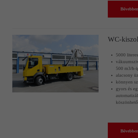
Bővebbe
WC-kiszol
5000 literes
vákuumsziv
500 m3/h-i
alacsony üz
könnyen sze
gyors és eg
automatizál
köszönhet
Bővebbe