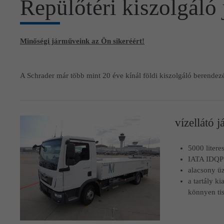
Repülőtéri kiszolgáló
Minőségi járműveink az Ön sikeréért!
A Schrader már több mint 20 éve kínál földi kiszolgáló berendezése
vízellátó
5000 literes
IATA IDQP s
alacsony üz
a tartály ki
könnyen tis